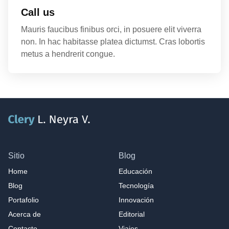
Call us
Mauris faucibus finibus orci, in posuere elit viverra
non. In hac habitasse platea dictumst. Cras lobortis
metus a hendrerit congue.
Sitio
Blog
Home
Educación
Blog
Tecnología
Portafolio
Innovación
Acerca de
Editorial
Contacto
Viajes