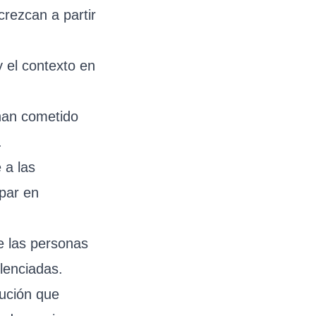
rezcan a partir
y el contexto en
 han cometido
.
 a las
ipar en
e las personas
lenciadas.
lución que