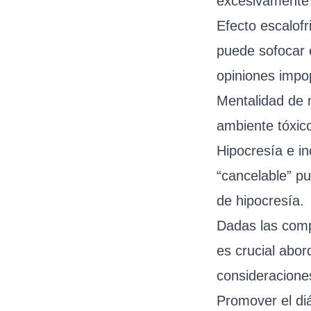
excesivamente 
Efecto escalofr
puede sofocar e
opiniones impop
Mentalidad de 
ambiente tóxico
Hipocresía e in
“cancelable” pu
de hipocresía.
Dadas las compl
es crucial abor
consideracione
Promover el di