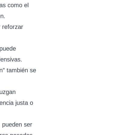
mas como el
ón.
 reforzar
 puede
fensivas.
ón” también se
juzgan
encia justa o
” pueden ser