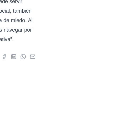
ede servir
ocial, también
ma de miedo. Al
os navegar por
tiva”.