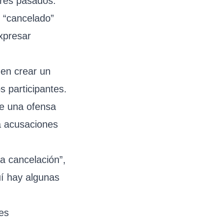
res pasados.
r “cancelado”
expresar
den crear un
s participantes.
ye una ofensa
 a acusaciones
la cancelación”,
uí hay algunas
es