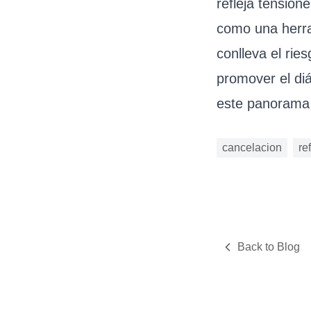
refleja tension
como una herra
conlleva el rie
promover el di
este panorama 
cancelacion
re
Back to Blog