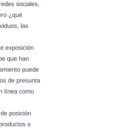
redes sociales,
ero ¿qué
viduos, las
de exposición
ibe que han
tamiento puede
tos de presunta
n línea como
 de posición
 productos o